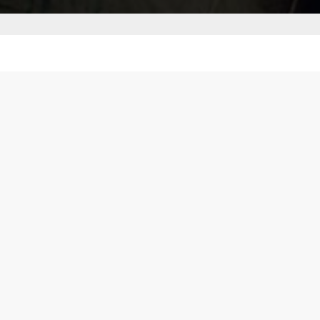
Warum SilverLove?
SilverLove ist unsere neueste Ergänzung. Es
wurde ausschliesslich für anspruchsvolle
Menschen entwickelt, die auf der Suche nach
sinnvollen Verbindungen sind. Unsere
Aufgabe? Reifes Dating neu zu definieren und
das Finden der Liebe mühelos zu machen,
unabhängig von Ort oder Vorlieben. Lassen Sie
uns Ihnen helfen, die Möglichkeiten der Liebe
zu entdecken, wo auch immer Sie sind.