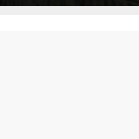
Ihre Chance, den richtigen
Partner zu finden.
Bereit für eine Reise voller Gesellschaft und
dauerhafter Verbindungen? Willkommen bei
SilverLove, wo das Alter gefeiert wird und die
Liebe keine Grenzen kennt. Unsere Plattform
ist auf Personen zugeschnitten, die echte
Verbindungen und dauerhafte Romantik
suchen: Gleichgesinnte auf der ganzen Welt
vereinen. Entdecken Sie die Möglichkeiten des
Datings mit Erfahrung; Wir glauben, dass Ihr
Seelenverwandter nur ein paar Klicks entfernt
ist.