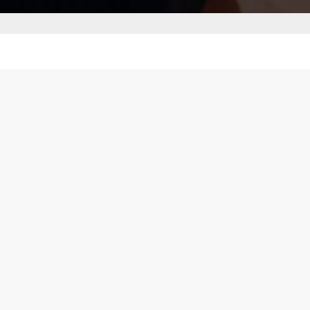
Finden Sie Ihren perfekten
Partner.
SilverLove richtet sich an reife Menschen, die
auf der Suche nach dauerhaften Beziehungen
mit kompatiblen Partnern sind. Unsere
Plattform legt Wert auf bedeutungsvolle
Verbindungen und vereint erfahrene Singles
auf der Suche nach dauerhafter Liebe. Wir
glauben, dass Sie jemanden finden können, der
Ihren Werten, Wünschen und Ihrem Lebensstil
entspricht.