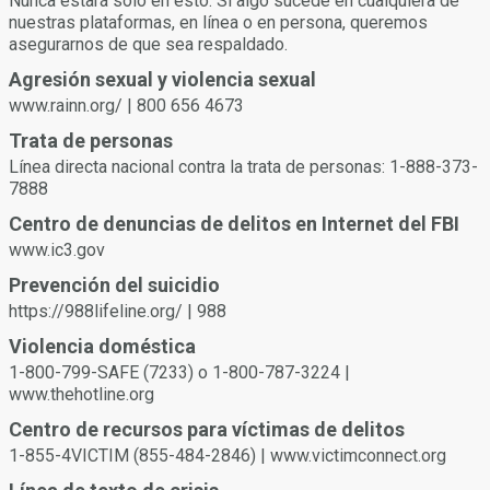
consentimiento verbal y afirmativa puede ayudarlos a usted y
Nunca estará solo en esto. Si algo sucede en cualquiera de
a su pareja a comprender y respetar los límites del otro.
nuestras plataformas, en línea o en persona, queremos
Usted o su pareja pueden retirar el consentimiento en
asegurarnos de que sea respaldado.
cualquier momento. No continúe si su pareja parece incómoda
Agresión sexual y violencia sexual
o insegura o no puede dar su consentimiento debido a los
www.rainn.org/ | 800 656 4673
efectos de las drogas o el alcohol.
Trata de personas
Línea directa nacional contra la trata de personas: 1-888-373-
7888
Centro de denuncias de delitos en Internet del FBI
www.ic3.gov
Prevención del suicidio
https://988lifeline.org/ | 988
Violencia doméstica
1-800-799-SAFE (7233) o 1-800-787-3224 |
www.thehotline.org
Centro de recursos para víctimas de delitos
1-855-4VICTIM (855-484-2846) | www.victimconnect.org