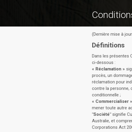
Conditions
(Dernière mise à jou
Définitions
Dans les présentes Co
ci‐dessous :
« Réclamation »
sig
procès, un dommage, 
réclamation pour in
contre la personne, 
conditionnelle ;
« Commercialiser 
mener toute autre ac
"Société"
signifie C
Australie, et compre
Corporations Act 20