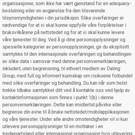
organisasjoner, som ikke har vært gjenstand for en adequacy-
beslutning eller en avgjørelse fra den tilsvarende
tilsynsmyndigheten i din jurisdiksjon. Slike overføringer er
nødvendige for at vi skal kunne oppfylle våre forpliktelser i
bruksvilkårene på nettstedet og for at vi skal kunne levere
våre tjenester til deg. Ved å gi dine personopplysninger og
spesielle kategorier av personopplysninger, gir du eksplisitt
samtykke til den internasjonale overføringen og behandlingen
av slike data i samsvar med denne personvernerklæringen,
inkludert, uten begrensning, til ethvert medlem av Dating
Group, med full og informert kunnskap om risikoene forbundet
med slike overføringer og behandling. Du kan når som helst
trekke tilbake samtykket ditt ved å kontakte oss ved hjelp av
kontaktinformasjonen som finnes i punkt 1(b) i denne
personvernerklæringen. Dette kan imidlertid påvirke eller
begrense din evne til å bruke nettstedet/mobilapplikasjonen
og våre tjenester. Under alle andre omstendigheter vil vi kun
utlevere personopplysninger til en mottaker i en
tredjepartsland eller internasjonal organisasjon hvis utlevering