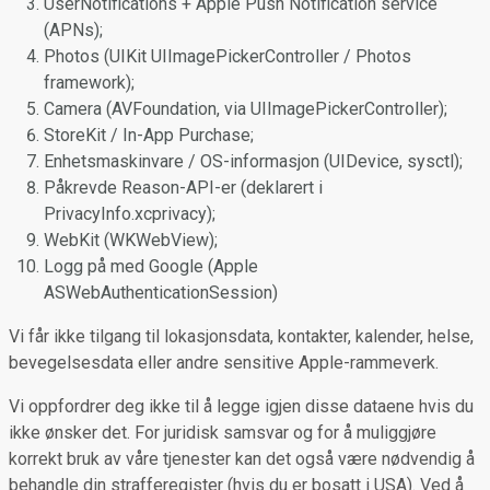
UserNotifications + Apple Push Notification service
(APNs);
Photos (UIKit UIImagePickerController / Photos
framework);
Camera (AVFoundation, via UIImagePickerController);
StoreKit / In-App Purchase;
Enhetsmaskinvare / OS-informasjon (UIDevice, sysctl);
Påkrevde Reason-API-er (deklarert i
PrivacyInfo.xcprivacy);
WebKit (WKWebView);
Logg på med Google (Apple
ASWebAuthenticationSession)
Vi får ikke tilgang til lokasjonsdata, kontakter, kalender, helse,
bevegelsesdata eller andre sensitive Apple-rammeverk.
Vi oppfordrer deg ikke til å legge igjen disse dataene hvis du
ikke ønsker det. For juridisk samsvar og for å muliggjøre
korrekt bruk av våre tjenester kan det også være nødvendig å
behandle din strafferegister (hvis du er bosatt i USA). Ved å