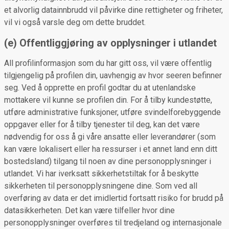
et alvorlig datainnbrudd vil påvirke dine rettigheter og friheter,
vil vi også varsle deg om dette bruddet.
(e) Offentliggjøring av opplysninger i utlandet
All profilinformasjon som du har gitt oss, vil være offentlig
tilgjengelig på profilen din, uavhengig av hvor seeren befinner
seg. Ved å opprette en profil godtar du at utenlandske
mottakere vil kunne se profilen din. For å tilby kundestøtte,
utføre administrative funksjoner, utføre svindelforebyggende
oppgaver eller for å tilby tjenester til deg, kan det være
nødvendig for oss å gi våre ansatte eller leverandører (som
kan være lokalisert eller ha ressurser i et annet land enn ditt
bostedsland) tilgang til noen av dine personopplysninger i
utlandet. Vi har iverksatt sikkerhetstiltak for å beskytte
sikkerheten til personopplysningene dine. Som ved all
overføring av data er det imidlertid fortsatt risiko for brudd på
datasikkerheten. Det kan være tilfeller hvor dine
personopplysninger overføres til tredjeland og internasjonale