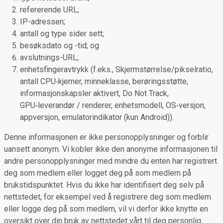
refererende URL;
IP-adressen;
antall og type sider sett;
besøksdato og -tid; og
avslutnings-URL;
enhetsfingeravtrykk (f.eks., Skjermstørrelse/pikselratio,
antall CPU‑kjerner, minneklasse, berøringsstøtte,
informasjonskapsler aktivert, Do Not Track,
GPU‑leverandør / renderer, enhetsmodell, OS‑versjon,
appversjon, emulatorindikator (kun Android)).
Denne informasjonen er ikke personopplysninger og forblir
uansett anonym. Vi kobler ikke den anonyme informasjonen til
andre personopplysninger med mindre du enten har registrert
deg som medlem eller logget deg på som medlem på
brukstidspunktet. Hvis du ikke har identifisert deg selv på
nettstedet, for eksempel ved å registrere deg som medlem
eller logge deg på som medlem, vil vi derfor ikke knytte en
oversikt over din bruk av nettstedet vårt til deg personlig.