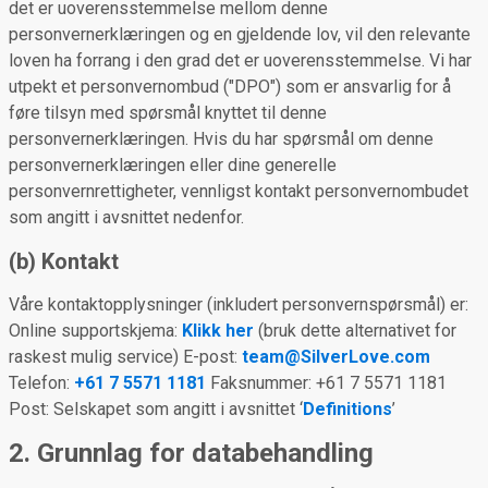
det er uoverensstemmelse mellom denne
personvernerklæringen og en gjeldende lov, vil den relevante
loven ha forrang i den grad det er uoverensstemmelse. Vi har
utpekt et personvernombud ("DPO") som er ansvarlig for å
føre tilsyn med spørsmål knyttet til denne
personvernerklæringen. Hvis du har spørsmål om denne
personvernerklæringen eller dine generelle
personvernrettigheter, vennligst kontakt personvernombudet
som angitt i avsnittet nedenfor.
(b) Kontakt
Våre kontaktopplysninger (inkludert personvernspørsmål) er:
Online supportskjema:
Klikk her
(bruk dette alternativet for
raskest mulig service) E-post:
team@SilverLove.com
Telefon:
+61 7 5571 1181
Faksnummer: +61 7 5571 1181
Post: Selskapet som angitt i avsnittet ‘
Definitions
’
2. Grunnlag for databehandling