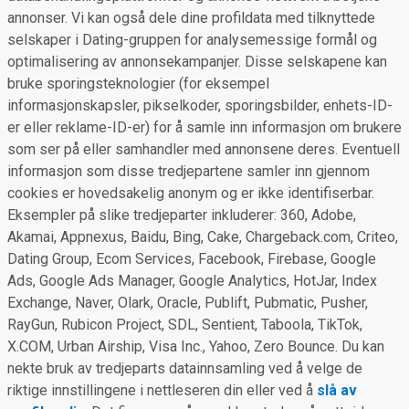
annonser. Vi kan også dele dine profildata med tilknyttede
selskaper i Dating-gruppen for analysemessige formål og
optimalisering av annonsekampanjer. Disse selskapene kan
bruke sporingsteknologier (for eksempel
informasjonskapsler, pikselkoder, sporingsbilder, enhets-ID-
er eller reklame-ID-er) for å samle inn informasjon om brukere
som ser på eller samhandler med annonsene deres. Eventuell
informasjon som disse tredjepartene samler inn gjennom
cookies er hovedsakelig anonym og er ikke identifiserbar.
Eksempler på slike tredjeparter inkluderer: 360, Adobe,
Akamai, Appnexus, Baidu, Bing, Cake, Chargeback.com, Criteo,
Dating Group, Ecom Services, Facebook, Firebase, Google
Ads, Google Ads Manager, Google Analytics, HotJar, Index
Exchange, Naver, Olark, Oracle, Publift, Pubmatic, Pusher,
RayGun, Rubicon Project, SDL, Sentient, Taboola, TikTok,
X.COM, Urban Airship, Visa Inc., Yahoo, Zero Bounce. Du kan
nekte bruk av tredjeparts datainnsamling ved å velge de
riktige innstillingene i nettleseren din eller ved å
slå av